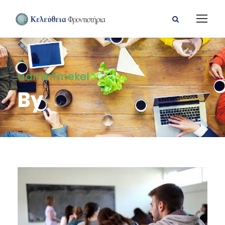
adminfmekel
By