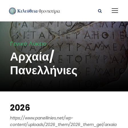
Γενικό Λύκειο
Αρχαία/
Πανελλήνιες
2026
https://www.panellinies.net/wp-
content/uploads/2026_them/2026_them_gel/arxaia