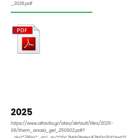
_2026.pdf
2025
https://www.alfavita.gr/sites/default/files/2025-
06/them_arxaia_gel_250602.pdf?
_gl=1*7j8isx*_gcl_au*ODc2MjA0NzIwLjE3NDg3ODAwOT