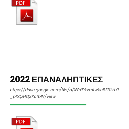
2022 ΕΠΑΝΑΛΗΠΤΙΚΕΣ
https://drive.google.com/file/d/1FPYDkvmtwXeBEB2HXi
_pXQzHQ3Xcfb1N/view