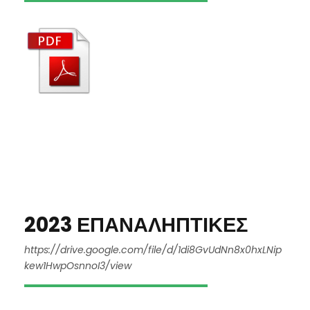
2023 ΕΠΑΝΑΛΗΠΤΙΚΕΣ
https://drive.google.com/file/d/1di8GvUdNn8x0hxLNip
kew1HwpOsnnoI3/view