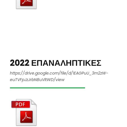
2022 ΕΠΑΝΑΛΗΠΤΙΚΕΣ
https://drive.google.com/file/d/1EAGPuU_3m2zW-
euTVFpJzJrbNBuVltWD/view