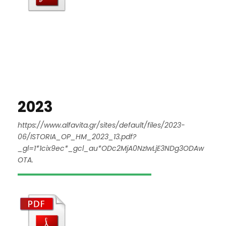
2023
https://www.alfavita.gr/sites/default/files/2023-
06/ISTORIA_OP_HM_2023_13.pdf?
_gl=1*1cix9ec*_gcl_au*ODc2MjA0NzIwLjE3NDg3ODAw
OTA.