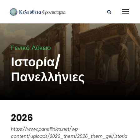
Γενικό Λύκειο
Ιστορία/
Πανελλήνιες
2026
https://www.panellinies.net/wp-
content/uploads/2026_them/2026_them_gel/istoria