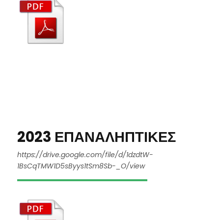
2023 ΕΠΑΝΑΛΗΠΤΙΚΕΣ
https://drive.google.com/file/d/1dzdtW-
1BsCqTMW1D5sByys1tSm8Sb-_O/view