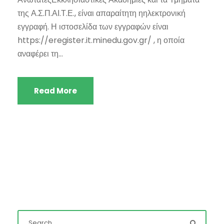
της Α.Σ.Π.ΑΙ.Τ.Ε., είναι απαραίτητη ηηλεκτρονική
εγγραφή. Η ιστοσελίδα των εγγραφών είναι
https://eregister.it.minedu.gov.gr/ , η οποία
αναφέρει τη...
Read More