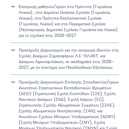
Εισαγωγή μαθητών/τριών στα Πρότυπα (Γυμνάσια,
Λύκεια) , στα Δημόσια Ωνάσεια Σχολεία (Γυμνάσια,
Λύκεια), στα Πρότυπα Εκκλησιαστικά Σχολεία
(Γυμνάσια, Λύκεια) και στα Πειραματικά Σχολεία
(Νηπιαγωγεία, Δημοτικά Σχολεία, Γυμνάσια και Λύκεια)
για το σχολικό έτος 2026-2027
Προκήρυξη Διαγωνισμού για την εισαγωγή ιδιωτών στις
Σχολές Δοκίμων Σημαιοφόρων Λ.Σ.-ΕΛ.ΑΚΤ. και
Δοκίμων Λιμενοφυλάκων, το ακαδημαϊκό έτος 2026-
2027, με το σύστημα των Πανελλαδικών Εξετάσεων
Προκήρυξη Διαγωνισμού Επιλογής Σπουδαστών/τριών
Ανωτάτων Στρατιωτικών Εκπαιδευτικών Ιδρυμάτων
(ΑΣΕΙ) [Στρατιωτική Σχολή Ευελπίδων (ΣΣΕ), Σχολή
Ναυτικών Δοκίμων (ΣΝΔ), Σχολή Ικάρων (ΣΙ)],
Στρατιωτικής Σχολής Αξιωματικών Σωμάτων (ΣΣΑΣ),
Σχολής Αξιωματικών Νοσηλευτικής (ΣΑΝ), και
Ανωτάτων Σχολών Μόνιμων Υπαξιωματικών (ΑΣΜΥ)
[Σχολή Μονίμων Υπαξιωματικών (ΣΜΥ), Σχολή
Μονίμων Υπαξιωματικών Ναυτικού (ΣΜΥΝ) και Σχολή