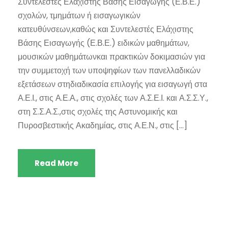
Συντελεστές Ελάχιστης Βάσης Εισαγωγής (Ε.Β.Ε.)
σχολών, τμημάτων ή εισαγωγικών
κατευθύνσεων,καθώς και Συντελεστές Ελάχιστης
Βάσης Εισαγωγής (Ε.Β.Ε.) ειδικών μαθημάτων,
μουσικών μαθημάτωνκαι πρακτικών δοκιμασιών για
την συμμετοχή των υποψηφίων των πανελλαδικών
εξετάσεων στηδιαδικασία επιλογής για εισαγωγή στα
Α.Ε.Ι., στις Α.Ε.Α., στις σχολές των Α.Σ.Ε.Ι. και Α.Σ.Σ.Υ.,
στη Σ.Σ.Α.Σ.,στις σχολές της Αστυνομικής και
Πυροσβεστικής Ακαδημίας, στις Α.Ε.Ν., στις […]
Read More