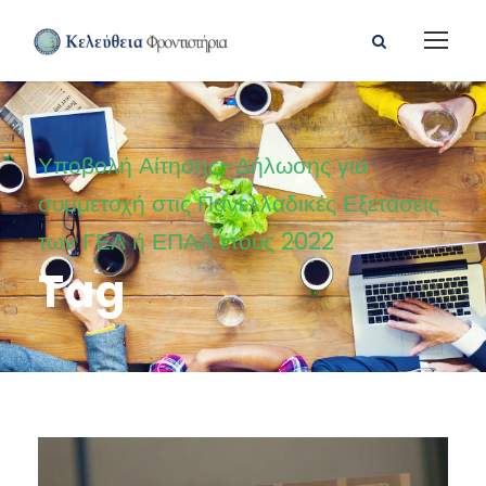
Υποβολή Αίτησης–Δήλωσης για
συμμετοχή στις Πανελλαδικές Εξετάσεις
των ΓΕΛ ή ΕΠΑΛ έτους 2022
Tag