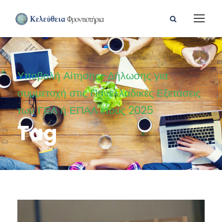
Υποβολή Αίτησης–Δήλωσης για
συμμετοχή στις Πανελλαδικές Εξετάσεις
των ΓΕΛ ή ΕΠΑΛ έτους 2025
Tag