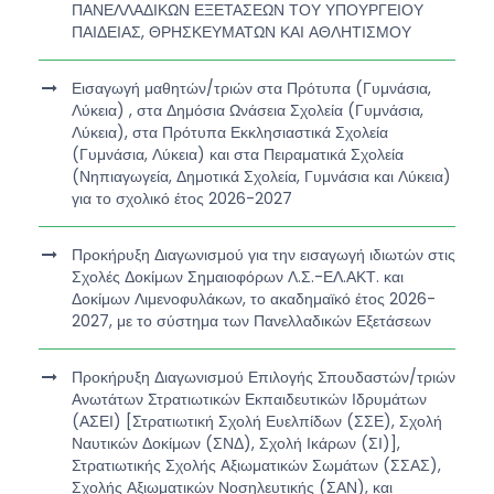
ΠΑΝΕΛΛΑΔΙΚΩΝ ΕΞΕΤΑΣΕΩΝ ΤΟΥ ΥΠΟΥΡΓΕΙΟΥ
ΠΑΙΔΕΙΑΣ, ΘΡΗΣΚΕΥΜΑΤΩΝ ΚΑΙ ΑΘΛΗΤΙΣΜΟΥ
Εισαγωγή μαθητών/τριών στα Πρότυπα (Γυμνάσια,
Λύκεια) , στα Δημόσια Ωνάσεια Σχολεία (Γυμνάσια,
Λύκεια), στα Πρότυπα Εκκλησιαστικά Σχολεία
(Γυμνάσια, Λύκεια) και στα Πειραματικά Σχολεία
(Νηπιαγωγεία, Δημοτικά Σχολεία, Γυμνάσια και Λύκεια)
για το σχολικό έτος 2026-2027
Προκήρυξη Διαγωνισμού για την εισαγωγή ιδιωτών στις
Σχολές Δοκίμων Σημαιοφόρων Λ.Σ.-ΕΛ.ΑΚΤ. και
Δοκίμων Λιμενοφυλάκων, το ακαδημαϊκό έτος 2026-
2027, με το σύστημα των Πανελλαδικών Εξετάσεων
Προκήρυξη Διαγωνισμού Επιλογής Σπουδαστών/τριών
Ανωτάτων Στρατιωτικών Εκπαιδευτικών Ιδρυμάτων
(ΑΣΕΙ) [Στρατιωτική Σχολή Ευελπίδων (ΣΣΕ), Σχολή
Ναυτικών Δοκίμων (ΣΝΔ), Σχολή Ικάρων (ΣΙ)],
Στρατιωτικής Σχολής Αξιωματικών Σωμάτων (ΣΣΑΣ),
Σχολής Αξιωματικών Νοσηλευτικής (ΣΑΝ), και