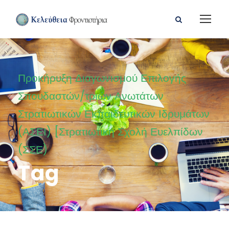
Προκήρυξη Διαγωνισμού Επιλογής
Σπουδαστών/τριών Ανωτάτων
Στρατιωτικών Εκπαιδευτικών Ιδρυμάτων
(ΑΣΕΙ) [Στρατιωτική Σχολή Ευελπίδων
(ΣΣΕ)
Tag