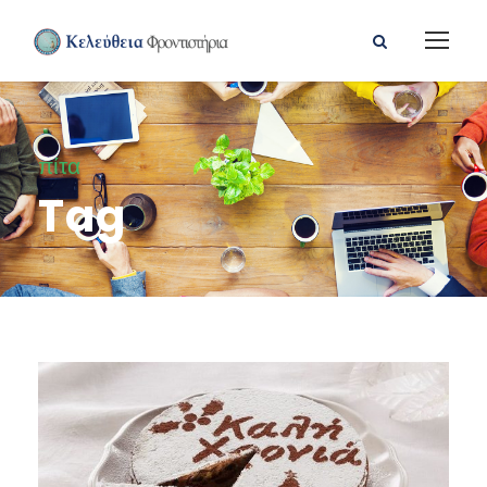
πίτα
Tag