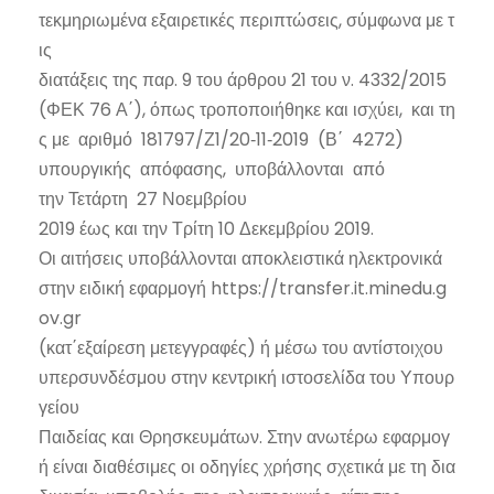
τεκμηριωμένα εξαιρετικές περιπτώσεις, σύμφωνα με τ
ις
διατάξεις της παρ. 9 του άρθρου 21 του ν. 4332/2015
(ΦΕΚ 76 Α΄), όπως τροποποιήθηκε και ισχύει, και τη
ς με αριθμό 181797/Ζ1/20‐11‐2019 (Β΄ 4272)
υπουργικής απόφασης, υποβάλλονται από
την Τετάρτη 27 Νοεμβρίου
2019 έως και την Τρίτη 10 Δεκεμβρίου 2019.
Οι αιτήσεις υποβάλλονται αποκλειστικά ηλεκτρονικά
στην ειδική εφαρμογή https://transfer.it.minedu.g
ov.gr
(κατ΄εξαίρεση μετεγγραφές) ή μέσω του αντίστοιχου
υπερσυνδέσμου στην κεντρική ιστοσελίδα του Υπουρ
γείου
Παιδείας και Θρησκευμάτων. Στην ανωτέρω εφαρμογ
ή είναι διαθέσιμες οι οδηγίες χρήσης σχετικά με τη δια