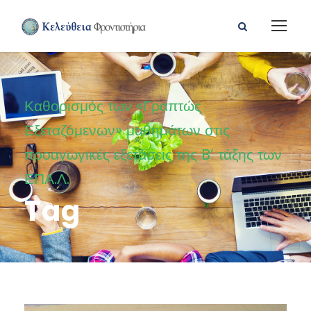
Καθορισμός των «Γραπτώς
Εξεταζόμενων» μαθημάτων στις
προαγωγικές εξετάσεις της B’ τάξης των
ΕΠΑ.Λ.
Tag