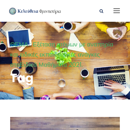
ΘΕΜΑ : Εξέταση ατόμων με αναπηρία
και ειδικές εκπαιδευτικές ανάγκες
σταΕιδικά Μαθήματα 2021.
Tag