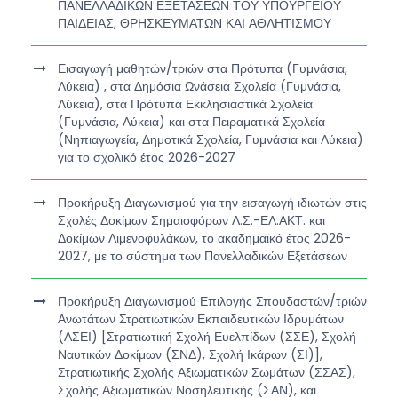
ΠΑΝΕΛΛΑΔΙΚΩΝ ΕΞΕΤΑΣΕΩΝ ΤΟΥ ΥΠΟΥΡΓΕΙΟΥ
ΠΑΙΔΕΙΑΣ, ΘΡΗΣΚΕΥΜΑΤΩΝ ΚΑΙ ΑΘΛΗΤΙΣΜΟΥ
Εισαγωγή μαθητών/τριών στα Πρότυπα (Γυμνάσια,
Λύκεια) , στα Δημόσια Ωνάσεια Σχολεία (Γυμνάσια,
Λύκεια), στα Πρότυπα Εκκλησιαστικά Σχολεία
(Γυμνάσια, Λύκεια) και στα Πειραματικά Σχολεία
(Νηπιαγωγεία, Δημοτικά Σχολεία, Γυμνάσια και Λύκεια)
για το σχολικό έτος 2026-2027
Προκήρυξη Διαγωνισμού για την εισαγωγή ιδιωτών στις
Σχολές Δοκίμων Σημαιοφόρων Λ.Σ.-ΕΛ.ΑΚΤ. και
Δοκίμων Λιμενοφυλάκων, το ακαδημαϊκό έτος 2026-
2027, με το σύστημα των Πανελλαδικών Εξετάσεων
Προκήρυξη Διαγωνισμού Επιλογής Σπουδαστών/τριών
Ανωτάτων Στρατιωτικών Εκπαιδευτικών Ιδρυμάτων
(ΑΣΕΙ) [Στρατιωτική Σχολή Ευελπίδων (ΣΣΕ), Σχολή
Ναυτικών Δοκίμων (ΣΝΔ), Σχολή Ικάρων (ΣΙ)],
Στρατιωτικής Σχολής Αξιωματικών Σωμάτων (ΣΣΑΣ),
Σχολής Αξιωματικών Νοσηλευτικής (ΣΑΝ), και