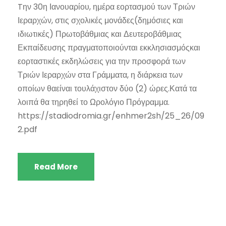
Tην 30η Ιανουαρίου, ημέρα εορτασμού των Τριών
Ιεραρχών, στις σχολικές μονάδες(δημόσιες και
ιδιωτικές) Πρωτοβάθμιας και Δευτεροβάθμιας
Εκπαίδευσης πραγματοποιούνται εκκλησιασμόςκαι
εορταστικές εκδηλώσεις για την προσφορά των
Τριών Ιεραρχών στα Γράμματα, η διάρκεια των
οποίων θαείναι τουλάχιστον δύο (2) ώρες.Κατά τα
λοιπά θα τηρηθεί το Ωρολόγιο Πρόγραμμα.
https://stadiodromia.gr/enhmer2sh/25_26/09
2.pdf
Read More