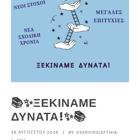
📚✨ΞΕΚΙΝΑΜΕ
ΔΥΝΑΤΑ!✨📚
26 ΑΥΓΟΎΣΤΟΥ 2025
BY
USER01KELEFTHIA