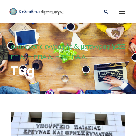
ανανέωσης εγγραφής & μετεγγραφήςΣΕ
ΓΕ.Λ. – ΕΠΑ.Λ. – Π.ΕΠΑ.Λ.
Tag