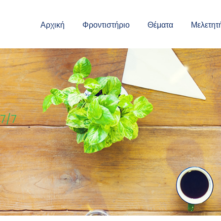
Αρχική
Φροντιστήριο
Θέματα
Μελετητ
27/7