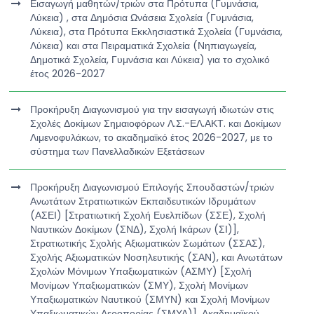
Εισαγωγή μαθητών/τριών στα Πρότυπα (Γυμνάσια,
Λύκεια) , στα Δημόσια Ωνάσεια Σχολεία (Γυμνάσια,
Λύκεια), στα Πρότυπα Εκκλησιαστικά Σχολεία (Γυμνάσια,
Λύκεια) και στα Πειραματικά Σχολεία (Νηπιαγωγεία,
Δημοτικά Σχολεία, Γυμνάσια και Λύκεια) για το σχολικό
έτος 2026-2027
Προκήρυξη Διαγωνισμού για την εισαγωγή ιδιωτών στις
Σχολές Δοκίμων Σημαιοφόρων Λ.Σ.-ΕΛ.ΑΚΤ. και Δοκίμων
Λιμενοφυλάκων, το ακαδημαϊκό έτος 2026-2027, με το
σύστημα των Πανελλαδικών Εξετάσεων
Προκήρυξη Διαγωνισμού Επιλογής Σπουδαστών/τριών
Ανωτάτων Στρατιωτικών Εκπαιδευτικών Ιδρυμάτων
(ΑΣΕΙ) [Στρατιωτική Σχολή Ευελπίδων (ΣΣΕ), Σχολή
Ναυτικών Δοκίμων (ΣΝΔ), Σχολή Ικάρων (ΣΙ)],
Στρατιωτικής Σχολής Αξιωματικών Σωμάτων (ΣΣΑΣ),
Σχολής Αξιωματικών Νοσηλευτικής (ΣΑΝ), και Ανωτάτων
Σχολών Μόνιμων Υπαξιωματικών (ΑΣΜΥ) [Σχολή
Μονίμων Υπαξιωματικών (ΣΜΥ), Σχολή Μονίμων
Υπαξιωματικών Ναυτικού (ΣΜΥΝ) και Σχολή Μονίμων
Υπαξιωματικών Αεροπορίας (ΣΜΥΑ)], Ακαδημαϊκού