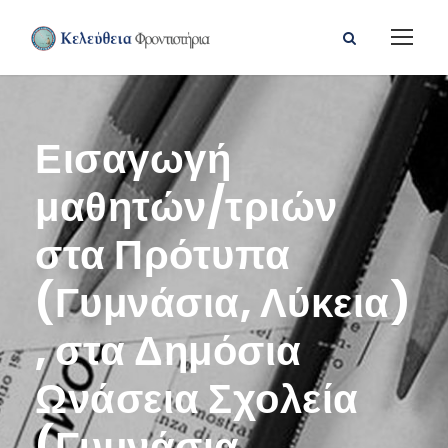
Εισαγωγή
μαθητών/τριών
στα Πρότυπα
(Γυμνάσια, Λύκεια)
, στα Δημόσια
Ωνάσεια Σχολεία
(Γυμνάσια,