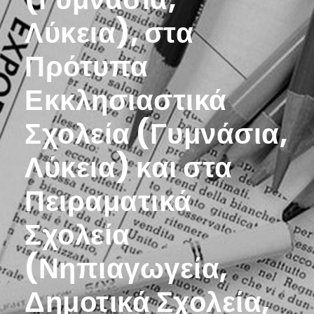
Λύκεια), στα
Πρότυπα
Εκκλησιαστικά
Σχολεία (Γυμνάσια,
Λύκεια) και στα
Πειραματικά
Σχολεία
(Νηπιαγωγεία,
Δημοτικά Σχολεία,