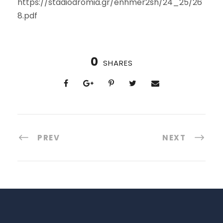
https://stadiodromia.gr/enhmer2sh/24_25/26
8.pdf
0
SHARES
PREV
NEXT