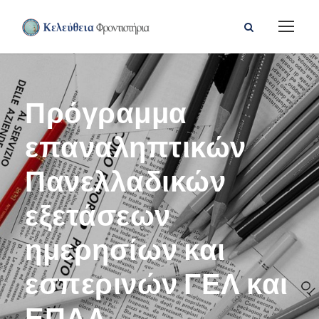
Πρόγραμμα
επαναληπτικών
Πανελλαδικών
εξετάσεων
ημερησίων και
εσπερινών ΓΕΛ και
ΕΠΑΛ