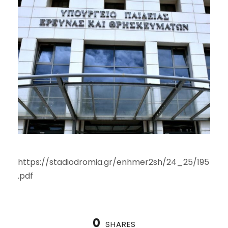
https://stadiodromia.gr/enhmer2sh/24_25/195
.pdf
0
SHARES