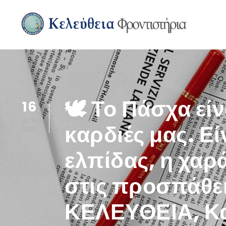
🕊 Το Πάσχα είν
16
ΑΠΡ
καρδιές μας. Εί
2025
ελπίδας, η χαρά
στις προσπάθει
ΚΕΛΕΥΘΕΙΑ, Κα