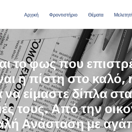
Αρχική
Φροντιστήριο
Θέματα
Μελετητ
αι το φως που επιστρέ
ναι η πίστη στο καλό,
 να είμαστε δίπλα στα
ές τους. Από την οικο
λή Ανάσταση με αγάπη