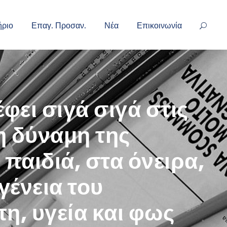
ήριο
Επαγ. Προσαν.
Νέα
Επικοινωνία
φει σιγά σιγά στις
 η δύναμη της
 παιδιά, στα όνειρα,
γένεια του
, υγεία και φως