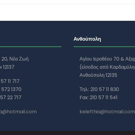
Ανθούπολη
υ 20, Νέα Ζωή
Αγίου Ιεροθέου 70 & Αξα
ι 12137
(είσοδος από Καρδαμύλης
Ανθούπολη 12135
 57 11 717
7 572 1370
Τηλ.: 210 57 11 830
 57 22 717
Fax: 210 57 11 541
ia@hotmail.com
kelefthia@hotmail.com