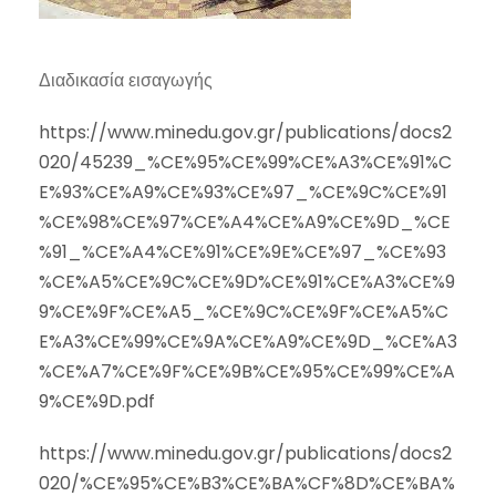
Διαδικασία εισαγωγής
https://www.minedu.gov.gr/publications/docs2
020/45239_%CE%95%CE%99%CE%A3%CE%91%C
E%93%CE%A9%CE%93%CE%97_%CE%9C%CE%91
%CE%98%CE%97%CE%A4%CE%A9%CE%9D_%CE
%91_%CE%A4%CE%91%CE%9E%CE%97_%CE%93
%CE%A5%CE%9C%CE%9D%CE%91%CE%A3%CE%9
9%CE%9F%CE%A5_%CE%9C%CE%9F%CE%A5%C
E%A3%CE%99%CE%9A%CE%A9%CE%9D_%CE%A3
%CE%A7%CE%9F%CE%9B%CE%95%CE%99%CE%A
9%CE%9D.pdf
https://www.minedu.gov.gr/publications/docs2
020/%CE%95%CE%B3%CE%BA%CF%8D%CE%BA%