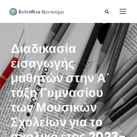
Διαδικασία
εισαγωγής
μαθητών στην Α΄
τάξη Γυμνασίου
των Μουσικών
Σχολείων για το
σχολικό έτος 2023-