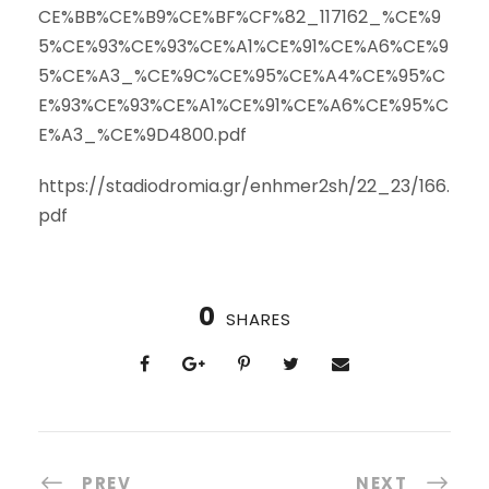
CE%BB%CE%B9%CE%BF%CF%82_117162_%CE%9
5%CE%93%CE%93%CE%A1%CE%91%CE%A6%CE%9
5%CE%A3_%CE%9C%CE%95%CE%A4%CE%95%C
E%93%CE%93%CE%A1%CE%91%CE%A6%CE%95%C
E%A3_%CE%9D4800.pdf
https://stadiodromia.gr/enhmer2sh/22_23/166.
pdf
0
SHARES
PREV
NEXT