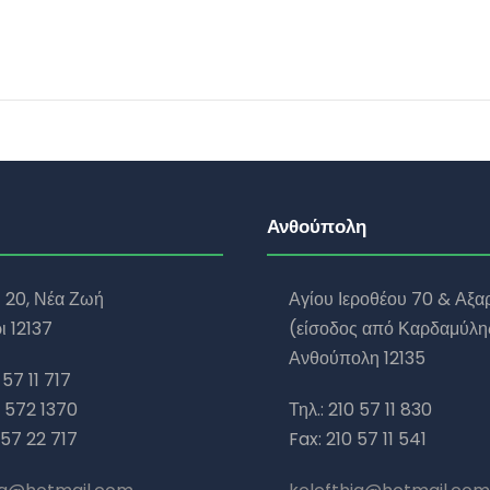
Ανθούπολη
υ 20, Νέα Ζωή
Αγίου Ιεροθέου 70 & Αξα
ι 12137
(είσοδος από Καρδαμύλης
Ανθούπολη 12135
 57 11 717
7 572 1370
Τηλ.: 210 57 11 830
 57 22 717
Fax: 210 57 11 541