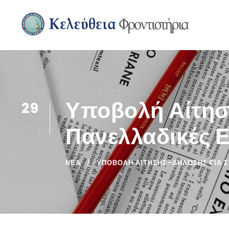
Υποβολή Αίτησ
29
ΝΟΈ
Πανελλαδικές Ε
2022
ΝΈΑ
ΥΠΟΒΟΛΉ ΑΊΤΗΣΗΣ–ΔΉΛΩΣΗΣ ΓΙΑ Σ