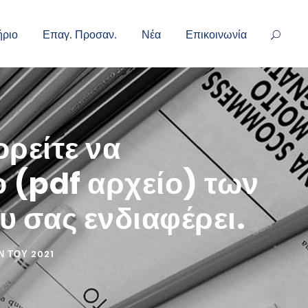
ήριο
Επαγ. Προσαν.
Νέα
Επικοινωνία
ρείτε να
 (pdf αρχείο) των
 σας ενδιαφέρει.
 ΤΟΥ 2021