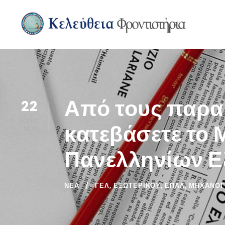
Από τους παρα
22
ΙΟΎΛ
κατεβάσετε το 
2021
Πανελληνίων Εξ
ΝΈΑ
ΓΕΛ
,
ΕΞΩΤΕΡΙΚΟΥ
,
ΕΠΑΛ
,
ΜΗΧΑΝΟΓΡ