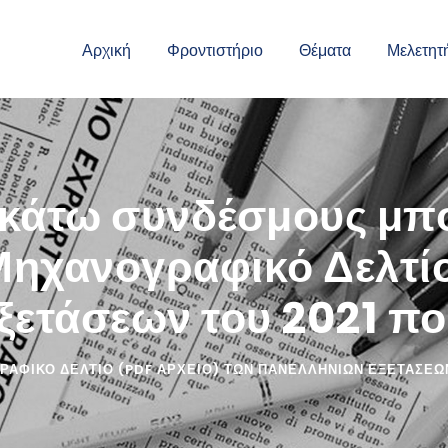
Αρχική
Φροντιστήριο
Θέματα
Μελετητ
κάτω συνδέσμους μπο
Μηχανογραφικό Δελτίο
ετάσεων του 2021 που
ΑΦΙΚΌ ΔΕΛΤΊΟ (PDF ΑΡΧΕΊΟ) ΤΩΝ ΠΑΝΕΛΛΗΝΊΩΝ ΕΞΕΤΆΣΕΩΝ