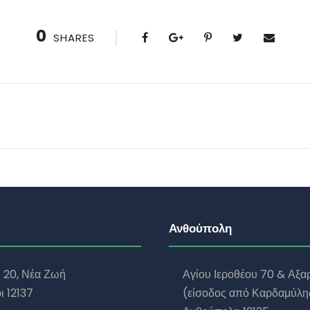
0
SHARES
Ανθούπολη
υ 20, Νέα Ζωή
Αγίου Ιεροθέου 70 & Αξα
ι 12137
(είσοδος από Καρδαμύλης