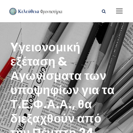
Yγειονομική
εξέταση &
Αγωνίσματα των
υποψηφίων για τα
Τ.Ε.Φ.Α.Α., θα
διεξαχθούν από
την Πέμπτη 24