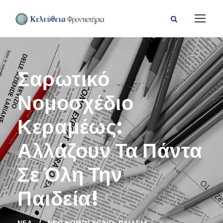
Σαρωτικό
Νομοσχέδιο
Κεραμέως:
Αλλάζουν Τα Πάντα
Σε Όλη Την
Παιδεία!