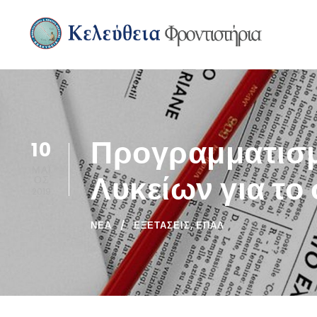
Προγραμματισμ
10
ΜΆΙ
Λυκείων για το
ΟΣ
2019
ΝΈΑ
ΕΞΕΤΑΣΕΙΣ
,
ΕΠΑΛ