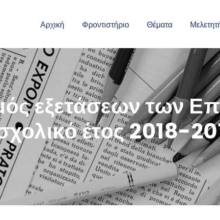
Αρχική
Φροντιστήριο
Θέματα
Μελετητ
ός εξετάσεων των Ε
 σχολικό έτος 2018-20