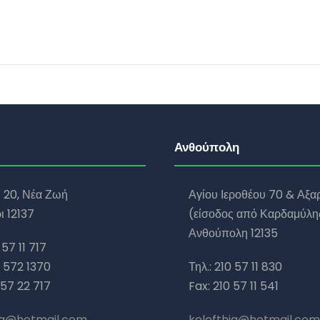
Ανθούπολη
υ 20, Νέα Ζωή
Αγίου Ιεροθέου 70 & Αξα
ι 12137
(είσοδος από Καρδαμύλης
Ανθούπολη 12135
 57 11 717
7 572 1370
Τηλ.: 210 57 11 830
 57 22 717
Fax: 210 57 11 541
ia@hotmail.com
kelefthia@hotmail.com